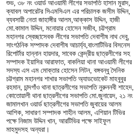
শুভ, ৩৮ নং ওয়ার্ড আওয়ামী লীগের সভাপতি হাসান মুরাদ,
ক্যাবল অপারেটর সিএমসিএল এর পরিচালক জসীম উদ্দিন,
ব্যবসায়ী নেতা জাহাঙ্গীর আলম,আক্কাস উদ্দিন, হাজী
মো.কামাল উদ্দিন, মনোয়ার হোসেন সজীব, চট্টগ্রাম
মহানগর স্বেচ্ছাসেবক লীগের সভাপতি দেবাশীষ নাথ দেবু,
সাংগঠনিক সম্পাদক দেবাশীষ আচার্য্য,বাংলাটিভির বিসনেস
রিপোর্টার হান্নান হায়দার, সাবেক কেন্দ্রীয় ছাত্রলীগের সহ
সম্পাদক ইয়াসির আরাফাত, বাকলিয়া থানা আওয়ামী লীগের
সদস্য এস এম মোক্তার হোসেন লিটন, বঙ্গবন্ধু সৈনিক
চট্টগ্রাম মহানগর শাখার সভাপতি অ্যাডভোকেট মাহবুবুর
রহমান, চান্দগাঁও থানা ছাত্রলীগের সভাপতি নুরুননবী শাহেদ,
কোতোয়ালী থানা ছাত্রলীগের সভাপতি মো.জুনায়েদ, ২১ নং
জামালখান ওয়ার্ড ছাত্রলীগের সভাপতি জুবায়ের আলম
আশিক, সাধারণ সম্পাদক শাহীন আলম, এশিয়ান টিভির
পক্ষে নিজাম উদ্দিন খান, আরটিভির পক্ষে সাইফুল
মাহমুদসহ অন্যরা।