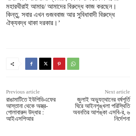
মহারথীরাই আমার/ আমাদের বিরুদ্ধে কাজ করছেন।
কিন্তু, সবার এখন গুজববাজ আর সুবিধাবাদী বিরুদ্ধে
ঐক্যবদ্ধ থাকা দরকার।’
Previous article
Next article
রাঙামাটিতে ইউপিডিএফের
জুলাই অভ্যুত্থানের বর্ষপূর্তি
আস্তানা থেকে অস্ত্র-
ঘিরে আইনশৃঙ্খলা পরিস্থিতি
গোলাবারুদ উদ্ধার :
অবনতির আশঙ্কা এসবি-র, ৬
আইএসপিআর
নির্দেশনা