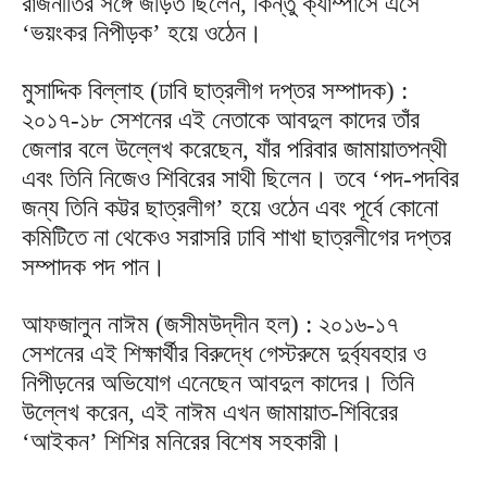
রাজনীতির সঙ্গে জড়িত ছিলেন, কিন্তু ক্যাম্পাসে এসে
‘ভয়ংকর নিপীড়ক’ হয়ে ওঠেন।
মুসাদ্দিক বিল্লাহ (ঢাবি ছাত্রলীগ দপ্তর সম্পাদক) :
২০১৭-১৮ সেশনের এই নেতাকে আবদুল কাদের তাঁর
জেলার বলে উল্লেখ করেছেন, যাঁর পরিবার জামায়াতপন্থী
এবং তিনি নিজেও শিবিরের সাথী ছিলেন। তবে ‘পদ-পদবির
জন্য তিনি কট্টর ছাত্রলীগ’ হয়ে ওঠেন এবং পূর্বে কোনো
কমিটিতে না থেকেও সরাসরি ঢাবি শাখা ছাত্রলীগের দপ্তর
সম্পাদক পদ পান।
আফজালুন নাঈম (জসীমউদ্‌দীন হল) : ২০১৬-১৭
সেশনের এই শিক্ষার্থীর বিরুদ্ধে গেস্টরুমে দুর্ব্যবহার ও
নিপীড়নের অভিযোগ এনেছেন আবদুল কাদের। তিনি
উল্লেখ করেন, এই নাঈম এখন জামায়াত-শিবিরের
‘আইকন’ শিশির মনিরের বিশেষ সহকারী।