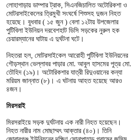
লোহাগাড়ায় ডাম্পার ট্রাক, সিএনজিচালিত অটোরিকশা ও
মোটরসাইকেলের ত্রিমুখী সংঘর্ষে শিশুসহ দুজন নিহত
হয়েছে। বুধবার ( ১৫ জুন ) বেলা ১২টায় উপজেলার
পুটিবিলা ইউনিয়ন দরবেশহাট ডিসি সড়কের নুরুল হক
চেয়ারম্যানের ঘাটায় এ দুর্ঘটনা ঘটে।
নিহতরা হল, মোটরসাইকেল আরোহী পুটিবিলা ইউনিয়নের
গৌড়স্থান ভেল্লাবর পাড়ার মো. আবুল হাসমের পুত্র মো.
তৌহিদ (১৯)। অটোরিকশার যাত্রী রিদুওয়ানের কন্যা
মরিয়ম জান্নাত (৮)। এ ঘটনায় আহত হয়েছে আরও
৪জন।
মিরসরাই
মিরসরাইয়ে সড়ক দুর্ঘটনায় এক নারী নিহত হয়েছেন।
নিহত নারীর নাম মোছাম্মৎ আক্তার (৪০)। তিনি
জোরারগঞ্জ ইউনিয়নের দক্ষিণ সোনাপাহাড় গ্রামের জসিম