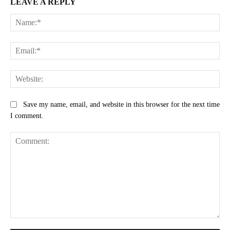
LEAVE A REPLY
Na
Ema
Web
Save my name, email, and website in this browser for the next time
I comment.
Comment: