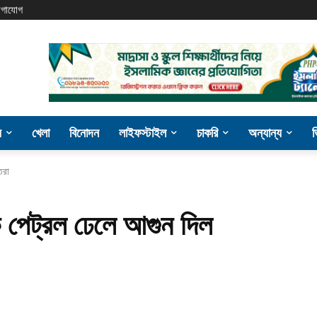
গাযোগ
য
খেলা
বিনোদন
লাইফস্টাইল
চাকরি
অন্যান্য
তরা
ংকে পেট্রল ঢেলে আগুন দিল