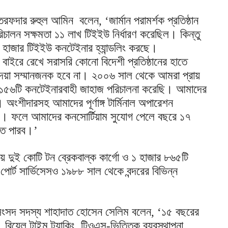
ফদার রুহুল আমিন বলেন, ‘জার্মান পরামর্শক প্রতিষ্ঠান
 পরিচালন সক্ষমতা ১১ লাখ টিইইউ নির্ধারণ করেছিল। কিন্তু
০ হাজার টিইইউ কনটেইনার হ্যান্ডলিং করছে।
বাইরে রেখে সরাসরি কোনো বিদেশী প্রতিষ্ঠানের হাতে
লে দেয়া সম্মানজনক হবে না। ২০০৬ সাল থেকে আমরা প্রায়
১৫৬টি কনটেইনারবাহী জাহাজ পরিচালনা করেছি। আমাদের
 অংশীদারসহ আমাদের পূর্ণাঙ্গ টার্মিনাল অপারেশন
ছে। ফলে আমাদের কনসোর্টিয়াম সুযোগ পেলে বছরে ১৭
রতে পারব।’
 দুই কোটি টন ব্রেকবাল্ক কার্গো ও ১ হাজার ৮৬৫টি
োর্ট সার্ভিসেসও ১৯৮৮ সাল থেকে বন্দরের বিভিন্ন
 ও সংসদ সদস্য শাহাদাত হোসেন সেলিম বলেন, ‘১৫ বছরের
িয়েল টাইম ট্র্যাকিং, টিওএস-ভিত্তিক ব্যবস্থাপনা,