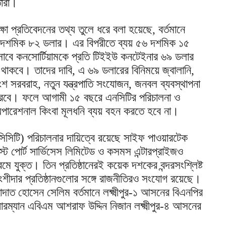
তারা।
িরীক্ষা প্রতিবেদনের তথ্য তুলে ধরে বলা হয়েছে, বর্তমানে
১ দশমিক ৮২ ডলার। এর বিপরীতে ব্যয় ৫৬ দশমিক ১৫
বে কনসোর্টিয়ামকে প্রতি টিইইউ কনটেইনার ৬৯ ডলার
 থাকবে। তাদের দাবি, এ ৬৯ ডলারের বিনিময়ে জ্বালানি,
 যন্ত্রাংশ সরবরাহ, নতুন যন্ত্রপাতি সংযোজন, জনবল ব্যবস্থাপনা
 করবে। ফলে আগামী ১৫ বছরে এনসিটির পরিচালনা ও
অপারেশনাল কিংবা মূলধনি ব্যয় বহন করতে হবে না।
াল (সিসিটি) পরিচালনার দায়িত্বে রয়েছে সাইফ পাওয়ারটেক
ট পোর্ট সার্ভিসেস লিমিটেড ও কসমস এন্টারপ্রাইজও
যক্রমে যুক্ত। তিন প্রতিষ্ঠানেরই কয়েক দশকের বন্দরসংশ্লিষ্ট
ংশীদার প্রতিষ্ঠানগুলোর সঙ্গে রাজনীতিরও সংযোগ রয়েছে।
হাদাত হোসেন সেলিম বর্তমানে লক্ষ্মীপুর-১ আসনের বিএনপির
রম্যান এবিএম আশরাফ উদ্দিন নিজান লক্ষ্মীপুর-৪ আসনের