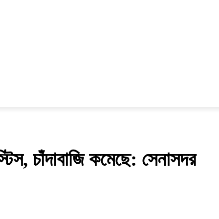
েলা
বিনোদন
লাইফস্টাইল
চাকরি
অন্যান্য
ভিডিও
্টিস, চাঁদাবাজি কমেছে: সেনাসদর