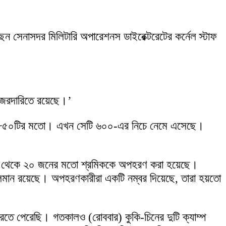
ছেন সেনাসদর মিলিটারি অপারেশনস ডাইরেক্টরেটের কর্নেল স্টাফ
নজরদারিতে রয়েছে।’
িল ৮৫০টির মতো। এখন সেটি ৬০০-এর নিচে নেমে এসেছে।
 লামা থেকে ২০ জনের মতো শ্রমিককে অপহরণ করা হয়েছে।
 চলমান রয়েছে। অপহরণকারীরা একটি নম্বর দিয়েছে, তারা হয়তো
োধ করতে পেরেছি। গতকালও (রোববার) কুকি-চিনের দুটি ক্যাম্প