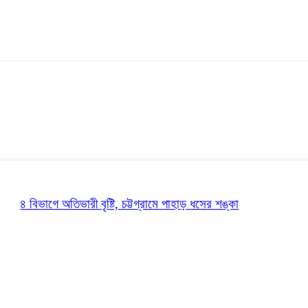
৪ বিভাগে অতিভারী বৃষ্টি, চট্টগ্রামে পাহাড় ধসের শঙ্কা