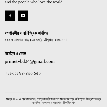
and the people who love the world.
সম্পাদকীয় ও বাণিজ্যিক কার্যালয়
১৫০ জামালখান রোড় (১ম তলা), চট্টগ্রাম, বাংলাদেশ।
ইমেইল ও ফোন
primetvbd24@gmail.com
+৮৮০১৮৯৪-৪৫০ ১৫০
স্বত্ব © ২০২২ প্রাইম ভিশন | গণপ্রজাতন্ত্রী বাংলাদেশ সরকারের তথ্য অধিদপ্তরে নিবন্ধনের জন্য
আবেদিত | সম্পাদক ও প্রকাশক: বিশ্বজিৎ পাল