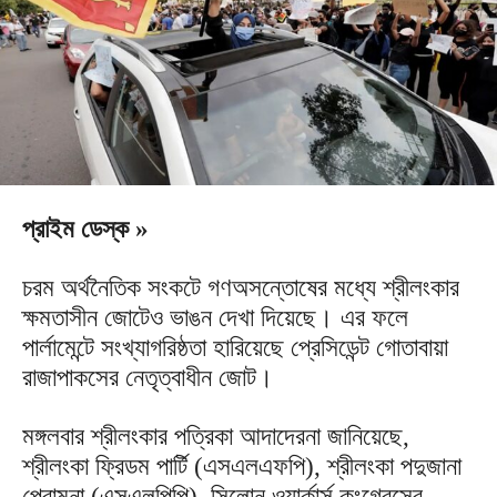
প্রাইম ডেস্ক »
চরম অর্থনৈতিক সংকটে গণঅসন্তোষের মধ্যে শ্রীলংকার
ক্ষমতাসীন জোটেও ভাঙন দেখা দিয়েছে। এর ফলে
পার্লামেন্টে সংখ্যাগরিষ্ঠতা হারিয়েছে প্রেসিডেন্ট গোতাবায়া
রাজাপাকসের নেতৃত্বাধীন জোট।
মঙ্গলবার শ্রীলংকার পত্রিকা আদাদেরনা জানিয়েছে,
শ্রীলংকা ফ্রিডম পার্টি (এসএলএফপি), শ্রীলংকা পদুজানা
পেরামুনা (এসএলপিপি), সিলোন ওয়ার্কার্স কংগ্রেসের