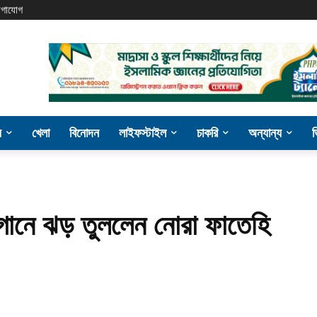
গাযোগ
য
খেলা
বিনোদন
লাইফস্টাইল
চাকরি
অন্যান্য
গানে ঝড় তুললেন নোরা ফাতেহি