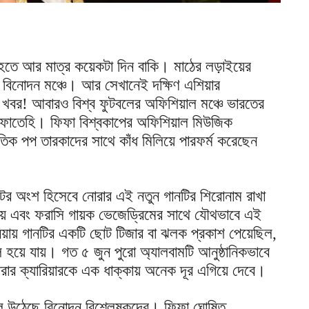
রু হতে আর মাত্র কয়েকটা দিন বাকি। মাঠের লড়াইয়ের
 বিনোদন মঞ্চে। আর সেখানেই দক্ষিণ এশিয়ার
র খবর! আবারও বিশ্ব ফুটবলের অফিশিয়াল মঞ্চে ভারতের
রা ফাতেহি। ফিফা বিশ্বকাপের অফিশিয়াল মিউজিক
্জাতিক পপ তারকাদের সাথে কাঁধ মিলিয়ে পারফর্ম করেছেন
ের অংশ হিসেবে নোরার এই নতুন গানটির শিরোনাম রাখা
জয় এবং ফরাসি গায়ক ভেজেড্রিমের সাথে যৌথভাবে এই
িয়ায় গানটির একটি ছোট টিজার বা ঝলক প্রকাশ পেয়েছিল,
াল হয়ে যায়। গত ৫ জুন পুরো অ্যালবামটি আনুষ্ঠানিকভাবে
 নোরার ক্যারিয়ারকে এক ধাক্কায় অনেক দূর এগিয়ে দেবে।
 উঠেছে বিনোদন বিশ্লেষকদের। ফিফা ঘোষিত