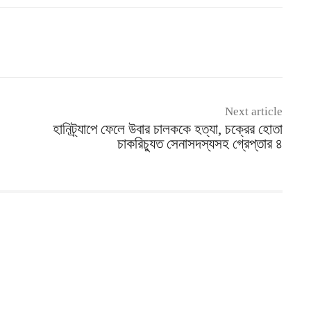
Next article
হানিট্র্যাপে ফেলে উবার চালককে হত্যা, চক্রের হোতা
চাকরিচ্যুত সেনাসদস্যসহ গ্রেপ্তার ৪