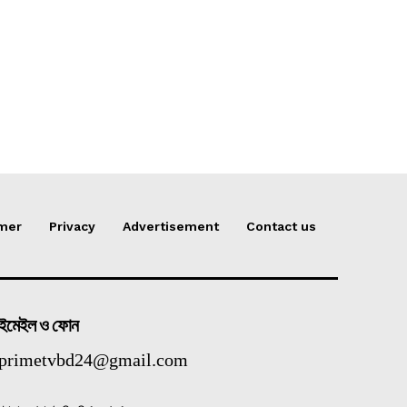
imer
Privacy
Advertisement
Contact us
ইমেইল ও ফোন
primetvbd24@gmail.com