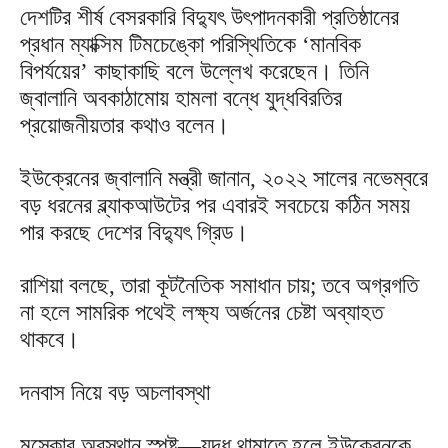
দেশটির শীর্ষ বেসরকারি বিদ্যুৎ উৎপাদনকারী প্রতিষ্ঠানের
প্রধান ম্যাক্সিম টিমচেঙ্কো পরিস্থিতিকে ‘মানবিক
বিপর্যয়ের’ কাছাকাছি বলে উল্লেখ করেছেন। তিনি
জ্বালানি অবকাঠামোয় হামলা বন্ধে যুদ্ধবিরতির
প্রয়োজনীয়তার কথাও বলেন।
ইউক্রেনের জ্বালানি মন্ত্রী জানান, ২০২২ সালের নভেম্বরে
বড় ধরনের ব্ল্যাকআউটের পর এবারই সবচেয়ে কঠিন সময়
পার করছে দেশের বিদ্যুৎ গ্রিড।
রাশিয়া বলছে, তারা কূটনৈতিক সমাধান চায়; তবে অগ্রগতি
না হলে সামরিক পথেই লক্ষ্য অর্জনের চেষ্টা অব্যাহত
থাকবে।
দনবাস নিয়ে বড় অচলাবস্থা
মস্কোর অবস্থান স্পষ্ট—যুদ্ধ থামাতে হলে ইউক্রেনকে