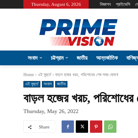
Thursday, August 6, 2026
বিজ্ঞাপন
প্রাইভেসি
য
সংবাদ
চট্টগ্রাম
জাতীয়
আন্তর্জাতিক
বাণিজ্
Home
এই মুহুর্তে
বাড়ল হজের খরচ, পরিশোধের শেষ সময় ঘোষণা
এই মুহুর্তে
সংবাদ
জাতীয়
বাড়ল হজের খরচ, পরিশোধের
Thursday, May 26, 2022
Share