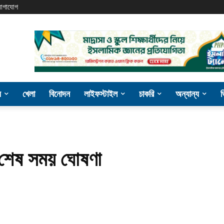
োগাযোগ
য
খেলা
বিনোদন
লাইফস্টাইল
চাকরি
অন্যান্য
 শেষ সময় ঘোষণা