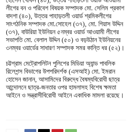
হোসেন খোকন (৪০), উত্তর পাহাড়তলী ওয়ার্ড আওয়ামী
লীগের বন ও পরিবেশ বিষয়ক সম্পাদক মো. সেলিম প্রকাশ
বাদশা (৪০), উত্তর পাহাড়তলী ওয়ার্ড শ্রমিকলীগের
সাংগঠনিক সম্পাদক মো.সোহেল (৩৭), মো. গিয়াস উদ্দিন
(৩৭), বাউরিয়া ইউনিয়ন ৫নম্বর ওয়ার্ড আওয়ামী লীগের
সভাপতি মো. বেলাল উদ্দিন (৫০) ও বড়উঠান ইউনিয়নের
৩নম্বর ওয়ার্ডের সাধারণ সম্পাদক সমর কান্তি ধর (৫২)।
চট্টগ্রাম মেট্রোপলিটন পুলিশের মিডিয়া অ্যান্ড পাবলিক
রিলেশন্স বিভাগের উপপরিদর্শক (এসআই) মো. ইমরান
হোসেন জানান, আসামিদের বিরুদ্ধে বৈষম্যবিরোধী ছাত্র
আন্দোলনে ছাত্র-জনতার ওপর হামলাসহ বিশেষ ক্ষমতা
আইনে ও সন্ত্রাসীবিরোধী আইনে একাধিক মামলা রয়েছে।