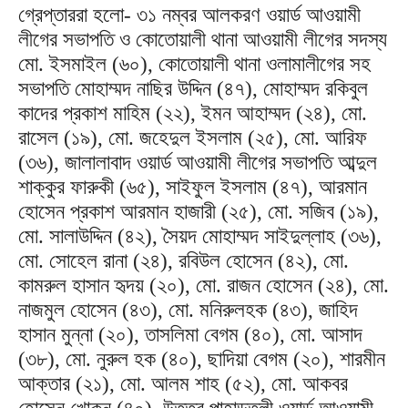
গ্রেপ্তাররা হলো- ৩১ নম্বর আলকরণ ওয়ার্ড আওয়ামী
লীগের সভাপতি ও কোতোয়ালী থানা আওয়ামী লীগের সদস্য
মো. ইসমাইল (৬০), কোতোয়ালী থানা ওলামালীগের সহ
সভাপতি মোহাম্মদ নাছির উদ্দিন (৪৭), মোহাম্মদ রকিবুল
কাদের প্রকাশ মাহিম (২২), ইমন আহাম্মদ (২৪), মো.
রাসেল (১৯), মো. জহেদুল ইসলাম (২৫), মো. আরিফ
(৩৬), জালালাবাদ ওয়ার্ড আওয়ামী লীগের সভাপতি আব্দুল
শাক্কুর ফারুকী (৬৫), সাইফুল ইসলাম (৪৭), আরমান
হোসেন প্রকাশ আরমান হাজারী (২৫), মো. সজিব (১৯),
মো. সালাউদ্দিন (৪২), সৈয়দ মোহাম্মদ সাইদুল্লাহ (৩৬),
মো. সোহেল রানা (২৪), রবিউল হোসেন (৪২), মো.
কামরুল হাসান হৃদয় (২০), মো. রাজন হোসেন (২৪), মো.
নাজমুল হোসেন (৪৩), মো. মনিরুলহক (৪৩), জাহিদ
হাসান মুন্না (২০), তাসলিমা বেগম (৪০), মো. আসাদ
(৩৮), মো. নুরুল হক (৪০), ছাদিয়া বেগম (২০), শারমীন
আক্তার (২১), মো. আলম শাহ (৫২), মো. আকবর