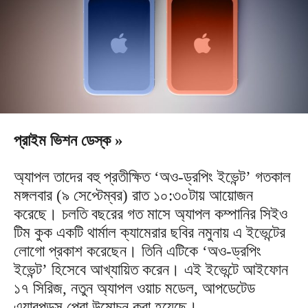
প্রাইম ভিশন ডেস্ক »
অ্যাপল তাদের বহু প্রতীক্ষিত ‘অও-ড্রপিং ইভেন্ট’ গতকাল
মঙ্গলবার (৯ সেপ্টেম্বর) রাত ১০:৩০টায় আয়োজন
করেছে। চলতি বছরের গত মাসে অ্যাপল কম্পানির সিইও
টিম কুক একটি থার্মাল ক্যামেরার ছবির নমুনায় এ ইভেন্টের
লোগো প্রকাশ করেছেন। তিনি এটিকে ‘অও-ড্রপিং
ইভেন্ট’ হিসেবে আখ্যায়িত করেন। এই ইভেন্টে আইফোন
১৭ সিরিজ, নতুন অ্যাপল ওয়াচ মডেল, আপডেটেড
এয়ারপডস প্রো উন্মোচন করা হয়েছে।