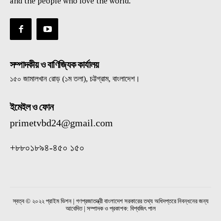
and the people who love the world.
সম্পাদকীয় ও বাণিজ্যিক কার্যালয়
১৫০ জামালখান রোড় (১ম তলা), চট্টগ্রাম, বাংলাদেশ।
ইমেইল ও ফোন
primetvbd24@gmail.com
+৮৮০১৮৯৪-৪৫০ ১৫০
স্বত্ব © ২০২২ প্রাইম ভিশন | গণপ্রজাতন্ত্রী বাংলাদেশ সরকারের তথ্য অধিদপ্তরে নিবন্ধনের জন্য
আবেদিত | সম্পাদক ও প্রকাশক: বিশ্বজিৎ পাল