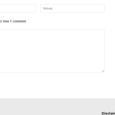
Email:*
Website
xt time I comment.
Discla