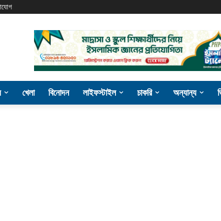
াযোগ
য
খেলা
বিনোদন
লাইফস্টাইল
চাকরি
অন্যান্য