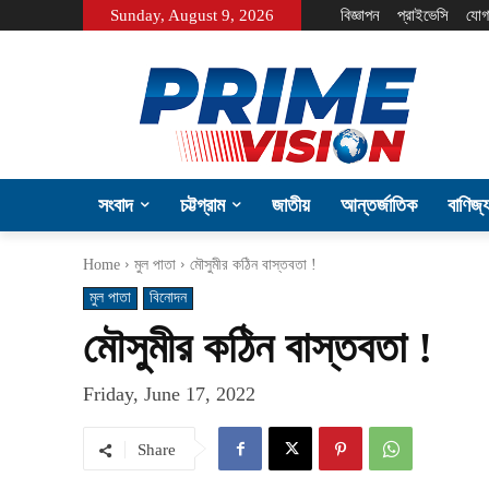
Sunday, August 9, 2026
বিজ্ঞাপন
প্রাইভেসি
যোগ
সংবাদ
চট্টগ্রাম
জাতীয়
আন্তর্জাতিক
বাণিজ্
Home
মুল পাতা
মৌসুমীর কঠিন বাস্তবতা !
মুল পাতা
বিনোদন
মৌসুমীর কঠিন বাস্তবতা !
Friday, June 17, 2022
Share