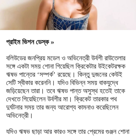
প্রাইম ভিশন ডেস্ক »
বলিউডের জনপ্রিয় মডেল ও অভিনেত্রী উর্বশী রাউতেলার
সঙ্গে একটা সময় শোনা গিয়েছিল ক্রিকেটার উইকেটরক্ষক
ঋষভ পান্তের ‘সম্পর্ক’ রয়েছে। কিন্তু দুজনের কেউই
সেটি স্বীকার করেননি। যদিও বিভিন্ন সময় বাকযুদ্ধে
জড়িয়েছেন তারা। তবে ঋষভ পান্ত অসুস্থ হতেই তাকে
দেখতে গিয়েছিলেন উর্বশীর মা। ক্রিকেট তারকার পথ
দুর্ঘটনার সময় তার জন্য আরোগ্য কামনাও করেছিলেন
অভিনেত্রী।
যদিও ঋষভ ছাড়া আর কারও সঙ্গে তার প্রেমের গুঞ্জন শোনা