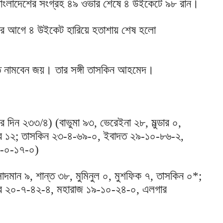
াংলাদেশের সংগ্রহ ৪৯ ওভার শেষে ৪ উইকেটে ৯৮ রান।
ানের আগে ৪ উইকেট হারিয়ে হতাশায় শেষ হলো
তে নামবেন জয়। তার সঙ্গী তাসকিন আহমেদ।
দিন ২৩৩/৪) (বাভুমা ৯৩, ভেরেইনা ২৮, মুল্ডার ০,
য়ের ১২; তাসকিন ২৩-৪-৬৯-০, ইবাদত ২৯-১০-৮৬-২,
৪-০-১৭-০)
দমান ৯, শান্ত ৩৮, মুমিনুল ০, মুশফিক ৭, তাসকিন ০*;
ার ২০-৭-৪২-৪, মহারাজ ১৯-১০-২৪-০, এলগার