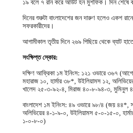
১৯ বলে ৭ রান করে আউট হন মুশফিক। দিন শেষে ব
দিনের শুরুটা বাংলাদেশের জন দারুণ হলেও একশ র
সফরকারীদের।
আগামীকাল তৃতীয় দিনে ২৬৯ পিছিয়ে থেকে ব্যাট হা
সংক্ষিপ্ত স্কোর:
দক্ষিণ আফ্রিকা ১ম ইনিংস: ১২১ ওভারে ৩৬৭ (আগের 
মহারাজ ১০, হার্মার ৩৮*, উইলিয়ামস ১২, অলিভি
খালেদ ২৫-৩-৯২-৪, মিরাজ ৪০-৮-৯৪-৩, মুমিনুল 
বাংলাদেশ ১ম ইনিংস: ৪৯ ওভারে ৯৮/৪ (জয় ৪৪*, সা
অলিভিয়ের ৪-১-৯-০, উইলিয়ামস ৫-০-১৫-০, হার্ম
১-০-৮-০)