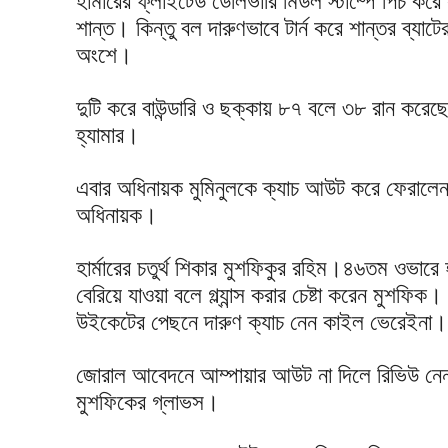
হার্মারের ফ্লাইটেড ডেলিভারি মিডল স্টাম্পে পিচ ক
শান্ত। কিন্তু বল দারুণভাবে টার্ন করে শান্তর ব্য
অংশে।
দুটি করে বাউন্ডারি ও ছক্কায় ৮৭ বলে ৩৮ রান করেছ
হ্যামার।
এবার অধিনায়ক মুমিনুলকে ক্যাচ আউট করে ফেরালেন হ
অধিনায়ক।
হার্মারের চতুর্থ শিকার মুশফিকুর রহিম।৪৬তম ওভারে হ
বেরিয়ে যাওয়া বলে গ্ল্যান্স করার চেষ্টা করেন মুশ
উইকেটের পেছনে দারুণ ক্যাচ নেন কাইল ভেরেইনা।
জোরাল আবেদনে আম্পায়ার আউট না দিলে রিভিউ নেন হ
মুশফিকের গ্লাভস।