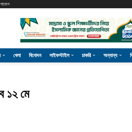
গাযোগ
য
খেলা
বিনোদন
লাইফস্টাইল
চাকরি
অন্যান্য
ে ১২ মে