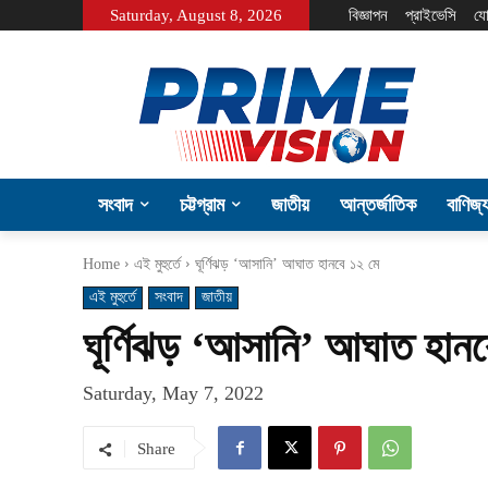
Saturday, August 8, 2026
বিজ্ঞাপন
প্রাইভেসি
যো
সংবাদ
চট্টগ্রাম
জাতীয়
আন্তর্জাতিক
বাণিজ্
Home
এই মুহুর্তে
ঘূর্ণিঝড় ‘আসানি’ আঘাত হানবে ১২ মে
এই মুহুর্তে
সংবাদ
জাতীয়
ঘূর্ণিঝড় ‘আসানি’ আঘাত হানব
Saturday, May 7, 2022
Share