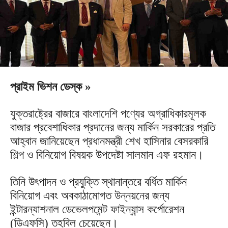
প্রাইম ভিশন ডেস্ক »
যুক্তরাষ্ট্রের বাজারে বাংলাদেশি পণ্যের অগ্রাধিকারমূলক
বাজার প্রবেশাধিকার প্রদানের জন্য মার্কিন সরকারের প্রতি
আহ্বান জানিয়েছেন প্রধানমন্ত্রী শেখ হাসিনার বেসরকারি
শিল্প ও বিনিয়োগ বিষয়ক উপদেষ্টা সালমান এফ রহমান।
তিনি উৎপাদন ও প্রযুক্তি স্থানান্তরে বর্ধিত মার্কিন
বিনিয়োগ এবং অবকাঠামোগত উন্নয়নের জন্য
ইন্টারন্যাশনাল ডেভেলপমেন্ট ফাইন্যান্স কর্পোরেশন
(ডিএফসি) তহবিল চেয়েছেন।