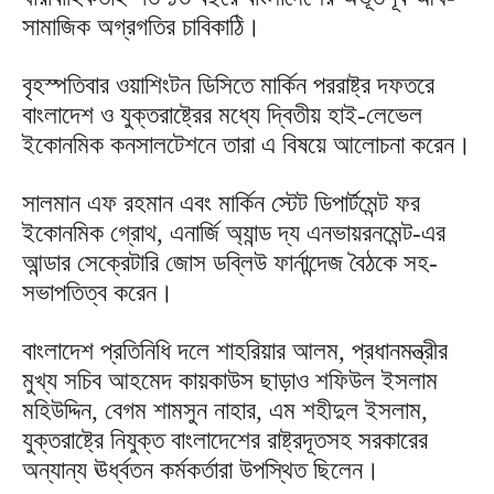
সামাজিক অগ্রগতির চাবিকাঠি।
বৃহস্পতিবার ওয়াশিংটন ডিসিতে মার্কিন পররাষ্ট্র দফতরে
বাংলাদেশ ও যুক্তরাষ্ট্রের মধ্যে দ্বিতীয় হাই-লেভেল
ইকোনমিক কনসালটেশনে তারা এ বিষয়ে আলোচনা করেন।
সালমান এফ রহমান এবং মার্কিন স্টেট ডিপার্টমেন্ট ফর
ইকোনমিক গ্রোথ, এনার্জি অ্যান্ড দ্য এনভায়রনমেন্ট-এর
আন্ডার সেক্রেটারি জোস ডব্লিউ ফার্নান্দেজ বৈঠকে সহ-
সভাপতিত্ব করেন।
বাংলাদেশ প্রতিনিধি দলে শাহরিয়ার আলম, প্রধানমন্ত্রীর
মুখ্য সচিব আহমেদ কায়কাউস ছাড়াও শফিউল ইসলাম
মহিউদ্দিন, বেগম শামসুন নাহার, এম শহীদুল ইসলাম,
যুক্তরাষ্ট্রে নিযুক্ত বাংলাদেশের রাষ্ট্রদূতসহ সরকারের
অন্যান্য ঊর্ধ্বতন কর্মকর্তারা উপস্থিত ছিলেন।