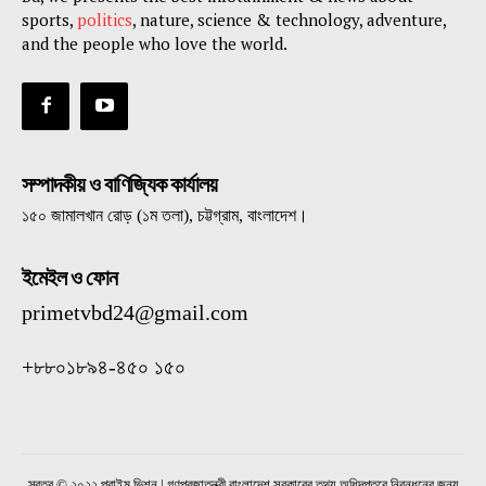
sports,
politics
, nature, science & technology, adventure,
and the people who love the world.
সম্পাদকীয় ও বাণিজ্যিক কার্যালয়
১৫০ জামালখান রোড় (১ম তলা), চট্টগ্রাম, বাংলাদেশ।
ইমেইল ও ফোন
primetvbd24@gmail.com
+৮৮০১৮৯৪-৪৫০ ১৫০
স্বত্ব © ২০২২ প্রাইম ভিশন | গণপ্রজাতন্ত্রী বাংলাদেশ সরকারের তথ্য অধিদপ্তরে নিবন্ধনের জন্য