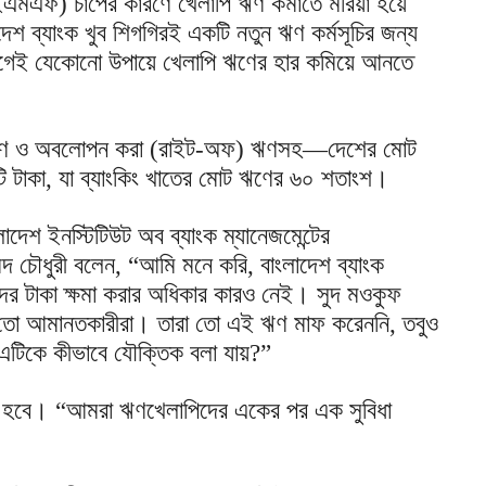
আইএমএফ) চাপের কারণে খেলাপি ঋণ কমাতে মরিয়া হয়ে
াদেশ ব্যাংক খুব শিগগিরই একটি নতুন ঋণ কর্মসূচির জন্য
আগেই যেকোনো উপায়ে খেলাপি ঋণের হার কমিয়ে আনতে
া ঋণ ও অবলোপন করা (রাইট-অফ) ঋণসহ—দেশের মোট
োটি টাকা, যা ব্যাংকিং খাতের মোট ঋণের ৬০ শতাংশ।
লাদেশ ইনস্টিটিউট অব ব্যাংক ম্যানেজমেন্টের
ৌধুরী বলেন, “আমি মনে করি, বাংলাদেশ ব্যাংক
 টাকা ক্ষমা করার অধিকার কারও নেই। সুদ মওকুফ
তো আমানতকারীরা। তারা তো এই ঋণ মাফ করেননি, তবুও
 এটিকে কীভাবে যৌক্তিক বলা যায়?”
ত হবে। “আমরা ঋণখেলাপিদের একের পর এক সুবিধা