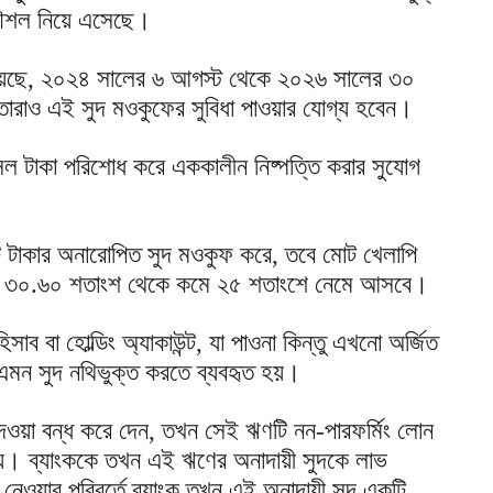
ন কৌশল নিয়ে এসেছে।
া হয়েছে, ২০২৪ সালের ৬ আগস্ট থেকে ২০২৬ সালের ৩০
ন, তারাও এই সুদ মওকুফের সুবিধা পাওয়ার যোগ্য হবেন।
সল টাকা পরিশোধ করে এককালীন নিষ্পত্তি করার সুযোগ
টি টাকার অনারোপিত সুদ মওকুফ করে, তবে মোট খেলাপি
 করা ৩০.৬০ শতাংশ থেকে কমে ২৫ শতাংশে নেমে আসবে।
াব বা হোল্ডিং অ্যাকাউন্ট, যা পাওনা কিন্তু এখনো অর্জিত
—এমন সুদ নথিভুক্ত করতে ব্যবহৃত হয়।
দেওয়া বন্ধ করে দেন, তখন সেই ঋণটি নন-পারফর্মিং লোন
হয়। ব্যাংককে তখন এই ঋণের অনাদায়ী সুদকে লাভ
নেওয়ার পরিবর্তে ব্যাংক তখন এই অনাদায়ী সুদ একটি