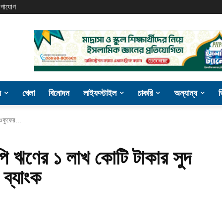
গাযোগ
য
খেলা
বিনোদন
লাইফস্টাইল
চাকরি
অন্যান্য
ওকুফের...
াপি ঋণের ১ লাখ কোটি টাকার সুদ
 ব্যাংক