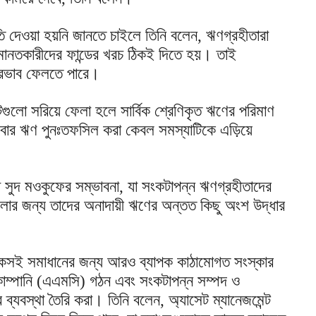
 দেওয়া হয়নি জানতে চাইলে তিনি বলেন, ঋণগ্রহীতারা
নতকারীদের ফান্ডের খরচ ঠিকই দিতে হয়। তাই
প্রভাব ফেলতে পারে।
্টগুলো সরিয়ে ফেলা হলে সার্বিক শ্রেণিকৃত ঋণের পরিমাণ
রবার ঋণ পুনঃতফসিল করা কেবল সমস্যাটিকে এড়িয়ে
া সুদ মওকুফের সম্ভাবনা, যা সংকটাপন্ন ঋণগ্রহীতাদের
গুলোর জন্য তাদের অনাদায়ী ঋণের অন্তত কিছু অংশ উদ্ধার
টেকসই সমাধানের জন্য আরও ব্যাপক কাঠামোগত সংস্কার
কোম্পানি (এএমসি) গঠন এবং সংকটাপন্ন সম্পদ ও
 ব্যবস্থা তৈরি করা। তিনি বলেন, অ্যাসেট ম্যানেজমেন্ট