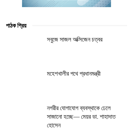
পাঠক প্রিয়
সবুজে সাজল অক্সিজেন চত্বর
মহেশখালীর পথে প্রধানমন্ত্রী
নগরীর যোগাযোগ ব্যবস্থাকে ঢেলে
সাজানো হচ্ছে— মেয়র ডা. শাহাদাত
হোসেন