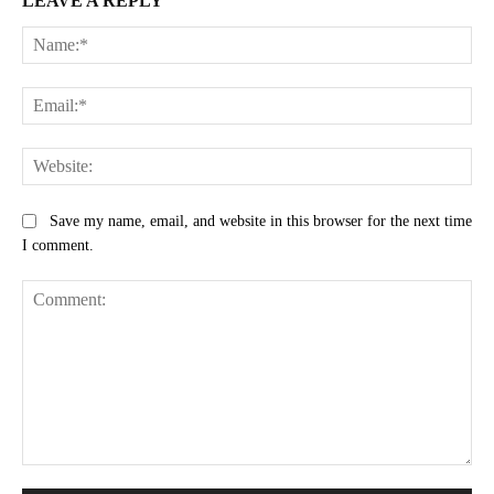
LEAVE A REPLY
Na
Ema
Web
Save my name, email, and website in this browser for the next time
I comment.
Comment: