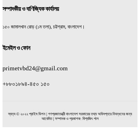
সম্পাদকীয় ও বাণিজ্যিক কার্যালয়
১৫০ জামালখান রোড় (১ম তলা), চট্টগ্রাম, বাংলাদেশ।
ইমেইল ও ফোন
primetvbd24@gmail.com
+৮৮০১৮৯৪-৪৫০ ১৫০
স্বত্ব © ২০২২ প্রাইম ভিশন | গণপ্রজাতন্ত্রী বাংলাদেশ সরকারের তথ্য অধিদপ্তরে নিবন্ধনের জন্য
আবেদিত | সম্পাদক ও প্রকাশক: বিশ্বজিৎ পাল